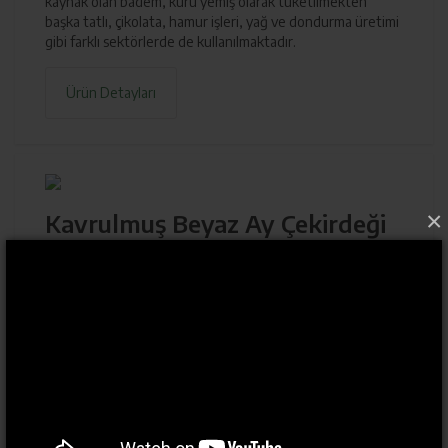
kaynak olan badem, kuru yemiş olarak tüketilmekten
başka tatlı, çikolata, hamur işleri, yağ ve dondurma üretimi
gibi farklı sektörlerde de kullanılmaktadır.
Ürün Detayları
×
Kavrulmuş Beyaz Ay Çekirdeği
Fosfor kaynağı olan ay çekirdeği, kalp kasının kasılmasına
ve böbrek fonksiyonlarının düzenlenmesine yardım eder.
Çinko, yaraların iyileşmesi, bağışıklık sisteminin güçlenmesi,
tekrarlayan enfeksiyonların ortadan kalkması, tat ve koku
keskinliğinin sağlanması için önemli bir maddedir ve ay
çekirdeğinin içinde bolca çinko bulunur.
Ürün Detayları