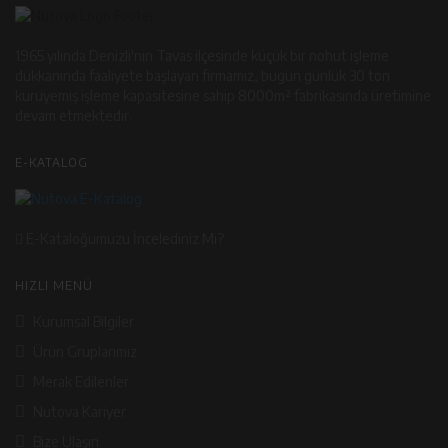
1965 yılında Denizli'nin Tavas ilçesinde küçük bir nohut işleme
dükkanında faaliyete başlayan firmamız, bugün günlük 30 ton
kuruyemiş işleme kapasitesine sahip 8000m² fabrikasında üretimine
devam etmektedir.
E-KATALOG
E-Kataloğumuzu İncelediniz Mi?
HIZLI MENÜ
Kurumsal Bilgiler
Ürün Gruplarımız
Merak Edilenler
Nutova Kariyer
Bize Ulaşın