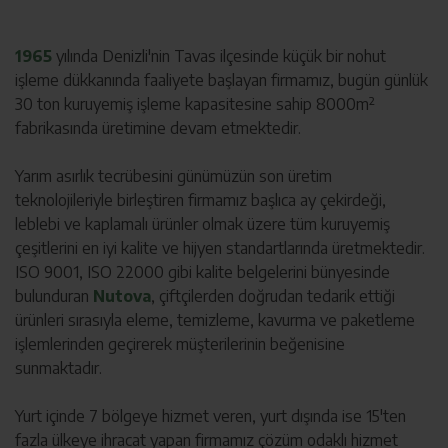
1965
yılında Denizli'nin Tavas ilçesinde küçük bir nohut
işleme dükkanında faaliyete başlayan firmamız, bugün günlük
30 ton kuruyemiş işleme kapasitesine sahip 8000m²
fabrikasında üretimine devam etmektedir.
Yarım asırlık tecrübesini günümüzün son üretim
teknolojileriyle birleştiren firmamız başlıca ay çekirdeği,
leblebi ve kaplamalı ürünler olmak üzere tüm kuruyemiş
çeşitlerini en iyi kalite ve hijyen standartlarında üretmektedir.
ISO 9001, ISO 22000 gibi kalite belgelerini bünyesinde
bulunduran
Nutova
, çiftçilerden doğrudan tedarik ettiği
ürünleri sırasıyla eleme, temizleme, kavurma ve paketleme
işlemlerinden geçirerek müşterilerinin beğenisine
sunmaktadır.
Yurt içinde 7 bölgeye hizmet veren, yurt dışında ise 15'ten
fazla ülkeye ihracat yapan firmamız çözüm odaklı hizmet