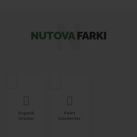
N
NUTOVA
FARKI
Organik
Palet
Ürünler
Gönderiler